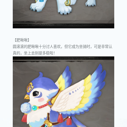
【肥啾啾】
圆滚滚的肥啾啾十分讨人喜欢，但它成为坐骑时，可是非常认
真的，坐上去别提多稳啦！