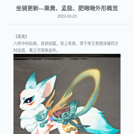
坐骑更新---乘黄、孟极、肥啾啾外形概览
2022-03-23
【乘黄】
六界中的仙兽，其状如狐，背上有角，常于帝王恩德泽被四方
时出现，乘之可增寿益年。