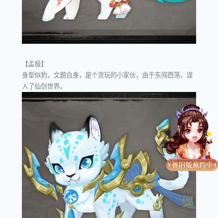
【孟极】
身型似豹，文题白身，是个贪玩的小家伙，由于东闯西荡，误
入了仙剑世界。