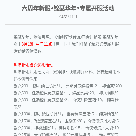
六周年新服“锦瑟华年”专属开服活动
2022-08-11
锦瑟华年，沧海月明。《仙剑奇侠传3D回合》新服“锦瑟华年”
将于
8月18日中午11点
开启，同时我们准备了精彩的专属开服
活动给各位侠客！
周年新服累充送礼活动
周年新服开服七天内，累冲即可获取神兵材料，还有超级熊本
熊令牌等你来~
累充200： 随机绝世防具*1， 高级灵宠绝技包*2 ，神仙茶*200
累充500：任选橙色灵宠装备*1 ，绝品灵果*20， 神兵陨铁*5
累充800：任选橙色灵宠装备*2， 奇侠升阶宝箱*10， 纯净精
魄*3
累充1000：随机绝世防具*1， 幽冥精魄宝箱*5 ，纯净精魄*5
累充1500：7级速度宝石*1， 玉髓芝*30 ，奇侠修炼丹大袋*5
累充2000：神秘图纸*1 ，神兵陨铁*15， 奇侠修炼丹大袋*10
累充2500：天禄镇邪石*5， 极品元神精华*5 ，丹雅灵气袋宝