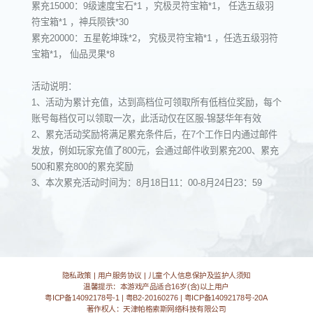
累充15000：9级速度宝石*1 ，究极灵符宝箱*1， 任选五级羽
符宝箱*1 ，神兵陨铁*30
累充20000：五星乾坤珠*2， 究极灵符宝箱*1 ，任选五级羽符
宝箱*1， 仙品灵果*8
活动说明：
1、活动为累计充值，达到高档位可领取所有低档位奖励，每个
账号每档仅可以领取一次，此活动仅在区服-锦瑟华年有效
2、累充活动奖励将满足累充条件后，在7个工作日内通过邮件
发放，例如玩家充值了800元，会通过邮件收到累充200、累充
500和累充800的累充奖励
3、本次累充活动时间为：8月18日11：00-8月24日23：59
隐私政策
|
用户服务协议
|
儿童个人信息保护及监护人须知
温馨提示：本游戏产品适合16岁(含)以上用户
粤ICP备14092178号-1
|
粤B2-20160276
|
粤ICP备14092178号-20A
著作权人：天津帕格索斯网络科技有限公司